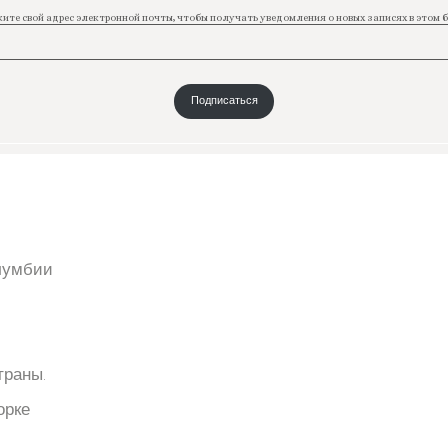
ите свой адрес электронной почты, чтобы получать уведомления о новых записях в этом б
Подписаться
олумбии
траны.
орке