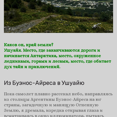
u
a
i
a
Каков он, край земли?
Ушуайя. Место, где заканчиваются дороги и
начинается Антарктика, место, окруженное
ледниками, горами и лесами, место, где обитает
дух тайн и приключений.
Из Буэнос-Айреса в Ушуайю
Пока самолет плавно рассекал небо, направляясь
из столицы Аргентины Буэнос-Айреса на юг
страны, загадочную и манящую Огненную
Землю, я дремала, изредка открывая глаза и
всматриваясь в окно иллюминатора, пытаясь