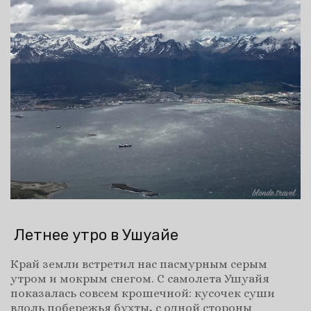
Летнее утро в Ушуайе
Край земли встретил нас пасмурным серым
утром и мокрым снегом. С самолета Ушуайя
показалась совсем крошечной: кусочек суши
вдоль побережья бухты, с одной стороны