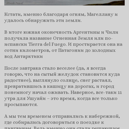
Кстати, именно благодаря огням, Магеллану и
удалось обнаружить эти земли.
В итоге южная оконечность Аргентины и Чили
получила название Огненная Земля или по-
испански Tierra del Fuego. И простирается она на
сотни километров, от Патагонии до холодных
вод Антарктики
После завтрака стало веселее (да, я всегда
говорю, что на сытый желудок становится куда
радостнее), выглянуло солнце, снег растаял,
превратившись в кашицу на дорогах, и город
понемногу начал оживать. Наверное, все-таки 11
утра для Ушуайи – это время, когда все только
просыпаются.
А мы тем временем отправились к набережной,
где собирались договориться о поездке к
пингвинам. Ведь именно они стали решающим