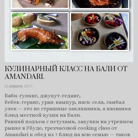
КУЛИНАРНЫЙ КЛАСС НА БАЛИ ОТ
AMANDARI.
26 апреля, 2017
.
Баби-гулинг, джукут-геданг,
бебек-геранг, урап-кампур, наси-села, самбал
улек — это не страшные заклинания, а названия
блюд местной кухни на Бали.
Ранний подъем с петухами, закупки на утреннем
рынке в Убуде, трехчасовой cooking class от
Amandari и обед из 7 блюд на всю семью — таков