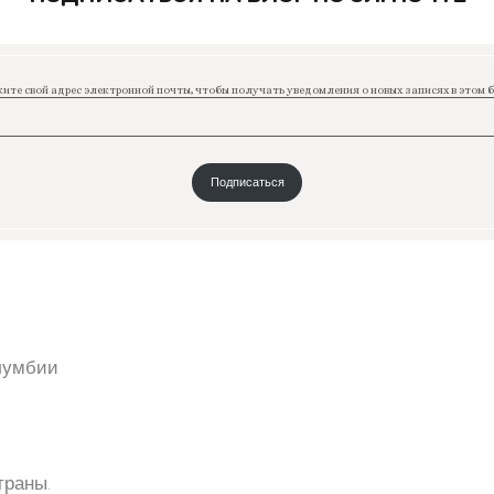
ите свой адрес электронной почты, чтобы получать уведомления о новых записях в этом б
Подписаться
олумбии
траны.