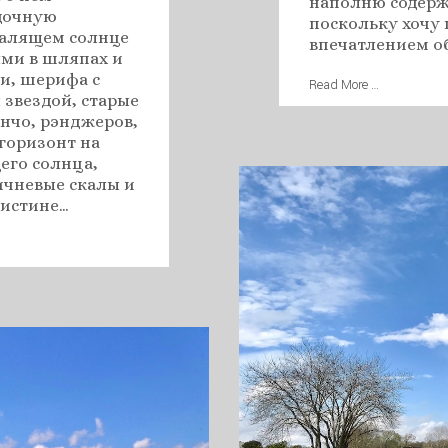
наполню содерж
адочную
поскольку хочу 
палящем солнце
впечатлением об
ями в шляпах и
и, шерифа с
Read More …
звездой, старые
нчо, рэнджеров,
горизонт на
его солнца,
ичневые скалы и
 истине…