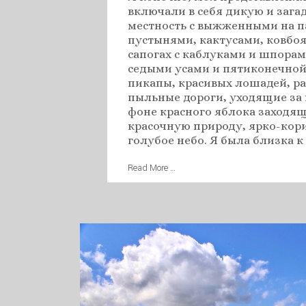
включали в себя дикую и заг
местность с выжженными на 
пустынями, кактусами, ковбо
сапогах с каблуками и шпорам
седыми усами и пятиконечной 
пикапы, красивых лошадей, ра
пыльные дороги, уходящие за 
фоне красного яблока заходящ
красочную природу, ярко-кор
голубое небо. Я была близка к
Read More …