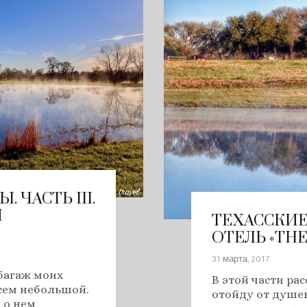
 ЧАСТЬ III.
И
ТЕХАССКИЕ 
ОТЕЛЬ «THE 
31 марта, 2017
.
 багаж моих
В этой части рас
сем небольшой.
отойду от душев
 о нем