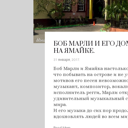
БОБ МАРЛИ И ЕГО Д
НА ЯМАЙКЕ.
31 января, 2017
.
Боб Марли и Ямайка настольк
что побывать на острове и не
мотивов его песен невозможн
музыкант, композитор, вокали
исполнитель регги, Марли отк
удивительный музыкальный ст
мира.
И его музыка до сих пор прод
вдохновлять людей во всем ми