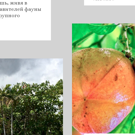
шь, живя в
тавителей фауны
крупного