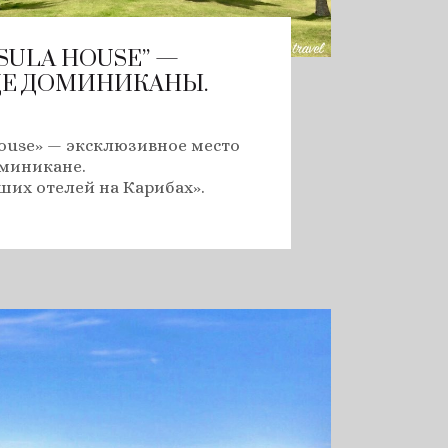
SULA HOUSE” —
Е ДОМИНИКАНЫ.
House» — эксклюзивное место
оминикане.
чших отелей на Карибах».