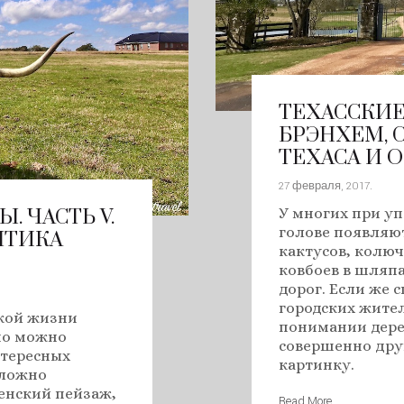
ТЕХАССКИЕ 
БРЭНХЕМ, 
ТЕХАСА И О
27 февраля, 2017
.
У многих при уп
. ЧАСТЬ V.
голове появляю
НТИКА
кактусов, колюч
ковбоев в шляпа
дорог. Если же 
городских жител
кой жизни
понимании дере
нчо можно
совершенно др
нтересных
картинку.
сложно
енский пейзаж,
Read More …