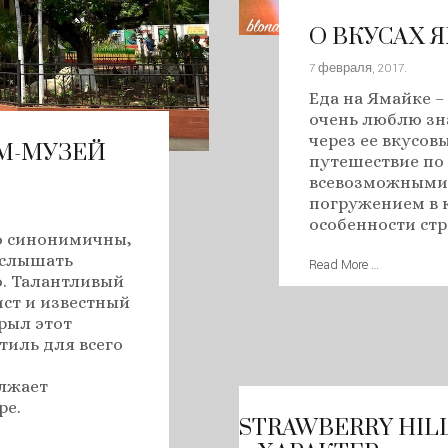
О ВКУСАХ 
7 февраля, 2017
.
Еда на Ямайке – 
очень люблю зн
через ее вкусов
ОМ-МУЗЕЙ
путешествие по
всевозможными
погружением в 
особенности стр
о синонимичны,
 услышать
Read More …
о. Талантливый
ст и известный
рыл этот
иль для всего
олжает
ре.
STRAWBERRY HIL